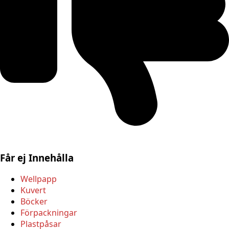
Får ej Innehålla
Wellpapp
Kuvert
Böcker
Förpackningar
Plastpåsar