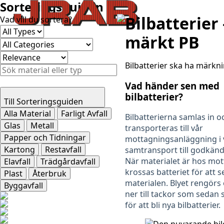
Sorteringsguiden
Bilbatterier 
Vad vill du sortera?
märkt PB
Bilbatterier ska ha märkn
Vad händer sen med
bilbatterier?
Till Sorteringsguiden
Alla Material
Farligt Avfall
Bilbatterierna samlas in o
Glas
Metall
transporteras till vår
Papper och Tidningar
mottagningsanläggning i 
Kartong
Restavfall
samtransport till godkän
När materialet är hos mo
Elavfall
Trädgårdavfall
krossas batteriet för att 
Plast
Återbruk
materialen. Blyet rengörs
Byggavfall
ner till tackor som sedan 
för att bli nya bilbatterier.