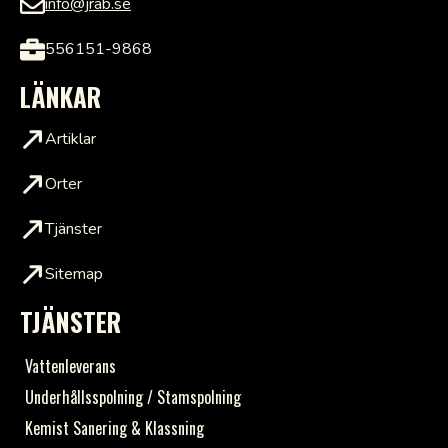
info@jrab.se
556151-9868
LÄNKAR
Artiklar
Orter
Tjänster
Sitemap
TJÄNSTER
Vattenleverans
Underhållsspolning / Stamspolning
Kemist Sanering & Klassning