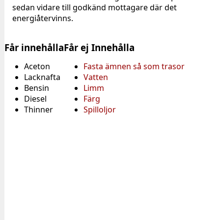
sedan vidare till godkänd mottagare där det
energiåtervinns.
Får innehålla
Får ej Innehålla
Aceton
Fasta ämnen så som trasor
Lacknafta
Vatten
Bensin
Limm
Diesel
Färg
Thinner
Spilloljor