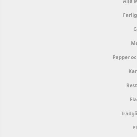
Alla 
Farlig
G
Me
Papper oc
Ka
Rest
Ela
Trädgå
P