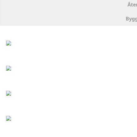
Åte
Bygg