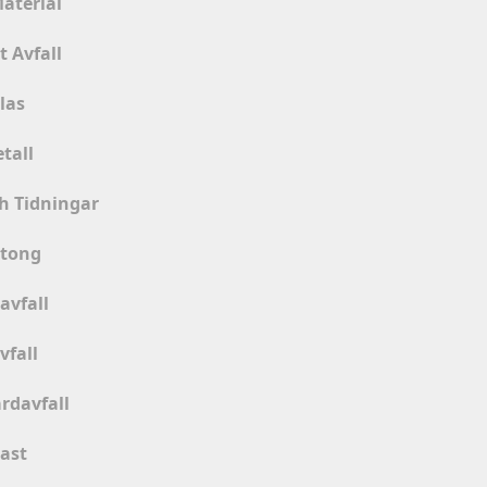
Material
t Avfall
las
tall
h Tidningar
rtong
avfall
vfall
rdavfall
last