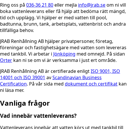
Ring oss på
036-36 21 80
eller mejla
info@jrab.se
om ni vill
boka vattenleverans eller få hjälp att bedöma rätt mängd,
tid och upplägg. Vi hjälper er med vatten till pool,
badtunna, brunn, tank, arbetsplats, vattenbrist och andra
tillfälliga behov.
JRAB Renhållning AB hjälper privatpersoner, företag,
föreningar och fastighetsägare med vatten som levereras
med tankbil. Vi arbetar i
Jönköping
med omnejd. På sidan
Orter
kan ni se om vi är verksamma i just ert område.
JRAB Renhållning AB är certifierade enligt
ISO 9001, ISO
14001 och ISO 39001
av
Scandinavian Business
Certification
. På vår sida med
dokument och certifikat
kan
ni läsa mer.
Vanliga frågor
Vad innebär vattenleverans?
Vattenleverans innebär att vatten körs ut med tankbil till