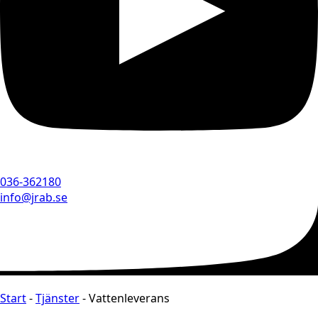
036-362180
info@jrab.se
Start
-
Tjänster
-
Vattenleverans