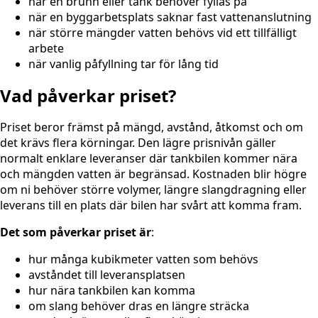
när en brunn eller tank behöver fyllas på
när en byggarbetsplats saknar fast vattenanslutning
när större mängder vatten behövs vid ett tillfälligt
arbete
när vanlig påfyllning tar för lång tid
Vad påverkar priset?
Priset beror främst på mängd, avstånd, åtkomst och om
det krävs flera körningar. Den lägre prisnivån gäller
normalt enklare leveranser där tankbilen kommer nära
och mängden vatten är begränsad. Kostnaden blir högre
om ni behöver större volymer, längre slangdragning eller
leverans till en plats där bilen har svårt att komma fram.
Det som påverkar priset är
:
hur många kubikmeter vatten som behövs
avståndet till leveransplatsen
hur nära tankbilen kan komma
om slang behöver dras en längre sträcka