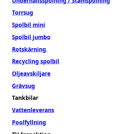
Underhållsspolning / Stamspolning
Torrsug
Spolbil mini
Spolbil jumbo
Rotskärning
Recycling spolbil
Oljeavskiljare
Grävsug
Tankbilar
Vattenleverans
Poolfyllning