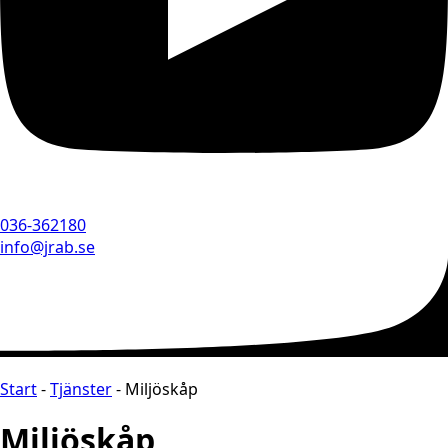
036-362180
info@jrab.se
Start
-
Tjänster
-
Miljöskåp
Miljöskåp