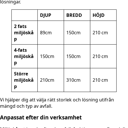
lösningar.
DJUP
BREDD
HÖJD
2 fats
miljöskå
89cm
150cm
210 cm
p
4-fats
miljöskå
150cm
150cm
210 cm
p
Större
miljöskå
210cm
310cm
210 cm
p
Vi hjälper dig att välja rätt storlek och lösning utifrån
mängd och typ av avfall.
Anpassat efter din verksamhet