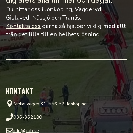
dig årets alla timmar och dagar.
Du hittar oss i Jönköping, Vaggeryd,
Gislaved, Nässjö och Tranås.
Kontakta oss
gärna så hjälper vi dig med allt
från det lilla till en helhetslösning.
KONTAKT
Möbelvägen 31, 556 52, Jönköping
036-362180
info@jrab.se