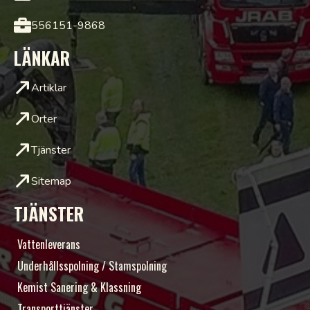
556151-9868
LÄNKAR
Artiklar
Orter
Tjänster
Sitemap
TJÄNSTER
Vattenleverans
Underhållsspolning / Stamspolning
Kemist Sanering & Klassning
Transporttjänster