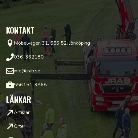
KONTAKT
Möbelvägen 31, 556 52, Jönköping
036-362180
info@jrab.se
556151-9868
LÄNKAR
Artiklar
Orter