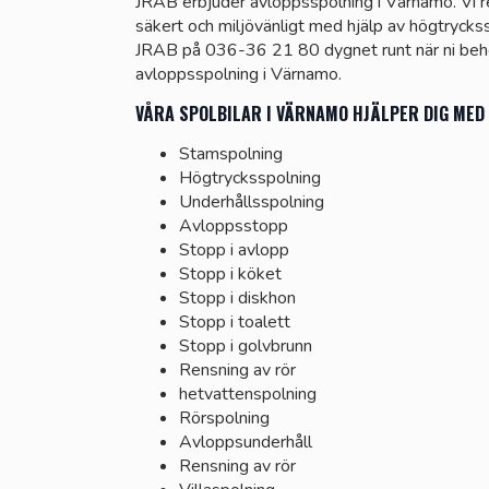
JRAB erbjuder avloppsspolning i Värnamo. Vi re
säkert och miljövänligt med hjälp av högtrycks
JRAB på 036-36 21 80 dygnet runt när ni beh
avloppsspolning i Värnamo.
VÅRA SPOLBILAR I VÄRNAMO HJÄLPER DIG MED
Stamspolning
Högtrycksspolning
Underhållsspolning
Avloppsstopp
Stopp i avlopp
Stopp i köket
Stopp i diskhon
Stopp i toalett
Stopp i golvbrunn
Rensning av rör
hetvattenspolning
Rörspolning
Avloppsunderhåll
Rensning av rör