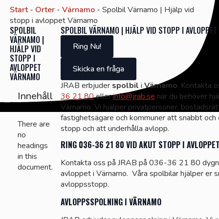
Start
-
Orter
-
Värnamo
-
Spolbil Värnamo | Hjälp vid
stopp i avloppet Värnamo
SPOLBIL
SPOLBIL VÄRNAMO | HJÄLP VID STOPP I AVLOPPE
VÄRNAMO |
Ring Nu!
HJÄLP VID
STOPP I
AVLOPPET
Skicka en fråga
VÄRNAMO
JRAB erbjuder
spolbil
i
Värnamo
. Kontakta 
Innehåll
36 21 80
eller
info@jrab.se
när du behöver hjäl
Värnamo. Vi hjälper privatpersoner, bostadsrät
fastighetsägare och kommuner att snabbt och 
There are
stopp och att underhålla avlopp.
no
RING 036-36 21 80 VID AKUT STOPP I AVLOPPE
headings
in this
Kontakta oss på JRAB på 036-36 21 80 dygnet
document.
avloppet i Värnamo. Våra spolbilar hjälper er s
avloppsstopp.
AVLOPPSSPOLNING I VÄRNAMO