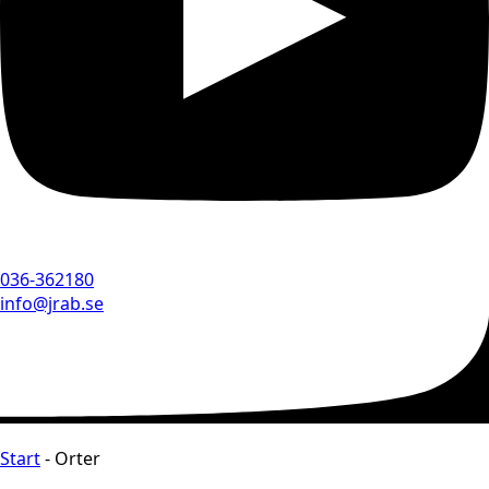
036-362180
info@jrab.se
Start
-
Orter