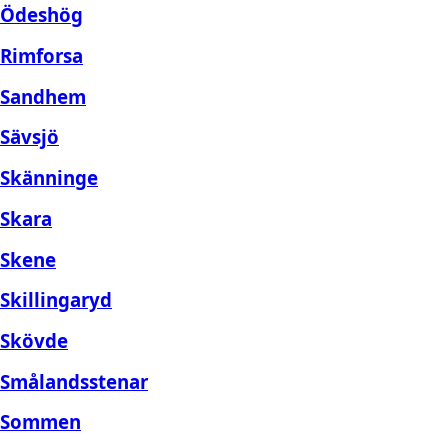
Ödeshög
Rimforsa
Sandhem
Sävsjö
Skänninge
Skara
Skene
Skillingaryd
Skövde
Smålandsstenar
Sommen