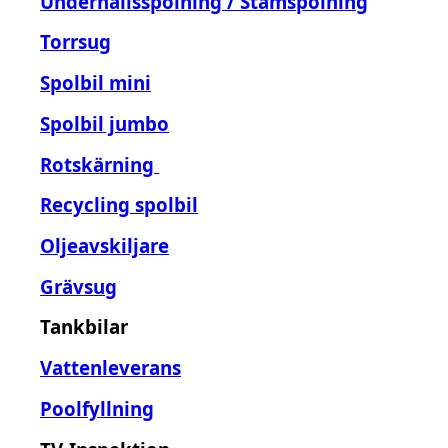
Underhållsspolning / Stamspolning
Torrsug
Spolbil mini
Spolbil jumbo
Rotskärning
Recycling spolbil
Oljeavskiljare
Grävsug
Tankbilar
Vattenleverans
Poolfyllning