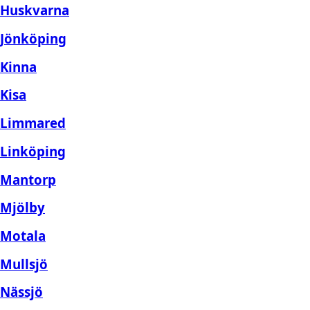
Huskvarna
Jönköping
Kinna
Kisa
Limmared
Linköping
Mantorp
Mjölby
Motala
Mullsjö
Nässjö