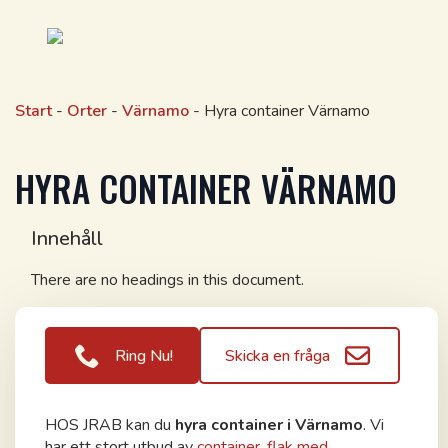
Start
-
Orter
-
Värnamo
-
Hyra container Värnamo
HYRA CONTAINER VÄRNAMO
Innehåll
There are no headings in this document.
Ring Nu!
Skicka en fråga
HOS JRAB kan du
hyra container i Värnamo
. Vi
har ett stort utbud av
container
,
flak med