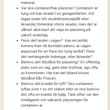
material.
Var ska container/flak placeras? Containern är
tung och kan skada t ex garageinfarten. Att
lägga under ett skydd(träskiva/plåt eller
liknande) förhindrar större skador, men det är
såklart allra bäst att välja en placering på
säkert underlag.
Finns det hinder i vägen? Kan en lastbil
komma fram till beställd adress, är vägen
anpassad för en flera ton tung lastbil? Finns
det nerhängande ledningar, eller liknande?
Behövs det tillstånd för placering? En offentlig
plats som en väg, gata eller trottoar, ägs ofta
av kommunen. Här kan det ibland krävas
tillstånd från Polisen.
Behövs det kranbil för lyft? Ska containern
lyftas över t ex ett staket eller en mur behövs
det ofta en kranbil till hjälp. Tänk efter var den
smidigaste och säkraste placeringen för
containern är.