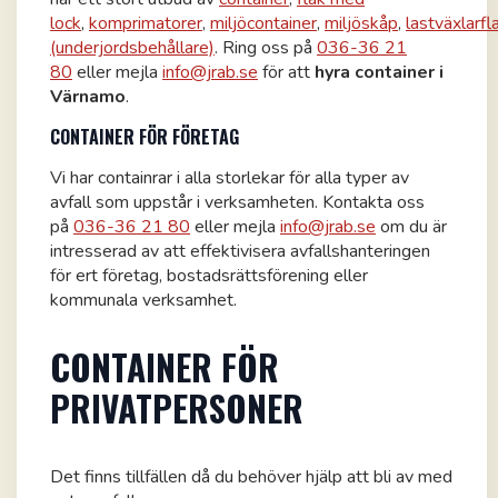
lock
,
komprimatorer
,
miljöcontainer
,
miljöskåp
,
lastväxlarfl
(underjordsbehållare)
. Ring oss på
036-36 21
80
eller mejla
info@jrab.se
för att
hyra container i
Värnamo
.
CONTAINER FÖR FÖRETAG
Vi har containrar i alla storlekar för alla typer av
avfall som uppstår i verksamheten. Kontakta oss
på
036-36 21 80
eller mejla
info@jrab.se
om du är
intresserad av att effektivisera avfallshanteringen
för ert företag, bostadsrättsförening eller
kommunala verksamhet.
CONTAINER FÖR
PRIVATPERSONER
Det finns tillfällen då du behöver hjälp att bli av med