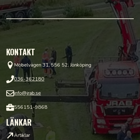
KONTAKT
Möbelvägen 31, 556 52, Jönköping
036-362180
info@jrab.se
556151-9868
LÄNKAR
Artiklar