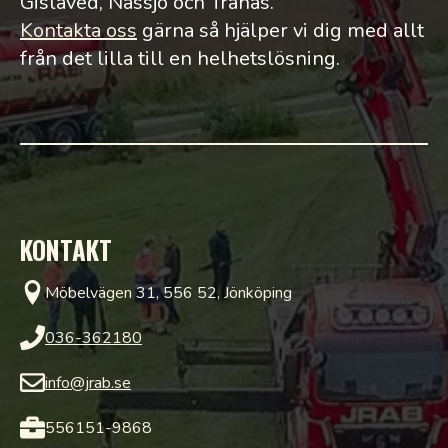
Gislaved, Nässjö och Tranås.
Kontakta oss
gärna så hjälper vi dig med allt
från det lilla till en helhetslösning.
KONTAKT
Möbelvägen 31, 556 52, Jönköping
036-362180
info@jrab.se
556151-9868