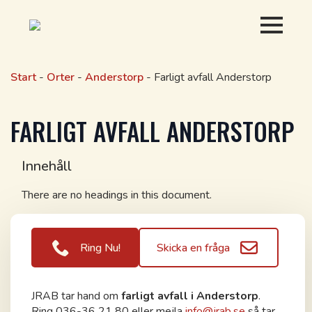
Start
-
Orter
-
Anderstorp
-
Farligt avfall Anderstorp
FARLIGT AVFALL ANDERSTORP
Innehåll
There are no headings in this document.
Ring Nu!
Skicka en fråga
JRAB tar hand om
farligt avfall i Anderstorp
.
Ring 036-36 21 80 eller mejla
info@jrab.se
så tar