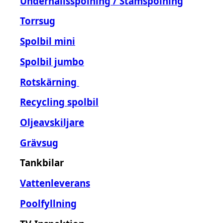
Underhållsspolning / Stamspolning
Torrsug
Spolbil mini
Spolbil jumbo
Rotskärning
Recycling spolbil
Oljeavskiljare
Grävsug
Tankbilar
Vattenleverans
Poolfyllning