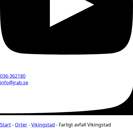
036-362180
info@jrab.se
Start
-
Orter
-
Vikingstad
-
Farligt avfall Vikingstad