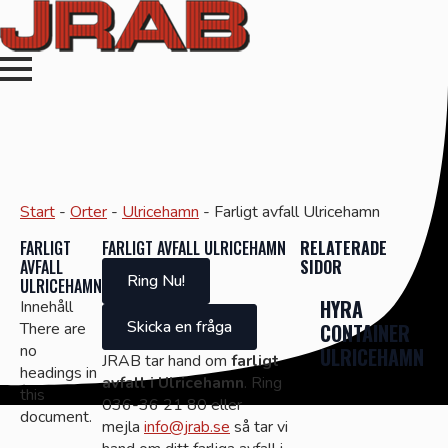
Start
-
Orter
-
Ulricehamn
-
Farligt avfall Ulricehamn
FARLIGT
FARLIGT AVFALL ULRICEHAMN
RELATERADE
AVFALL
SIDOR
Ring Nu!
ULRICEHAMN
HYRA
Innehåll
Skicka en fråga
There are
CONTAINER
no
ULRICEHAMN
JRAB tar hand om
farligt
headings in
avfall i Ulricehamn
. Ring
this
036-36 21 80 eller
document.
mejla
info@jrab.se
så tar vi