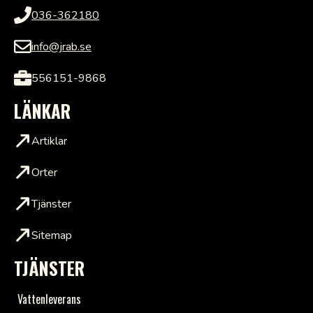
036-362180
info@jrab.se
556151-9868
LÄNKAR
Artiklar
Orter
Tjänster
Sitemap
TJÄNSTER
Vattenleverans