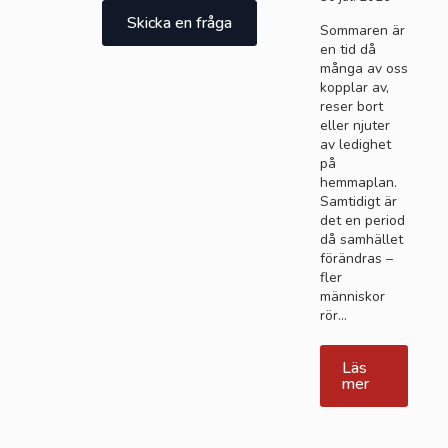
Skicka en fråga
Sommaren är
en tid då
många av oss
kopplar av,
reser bort
eller njuter
av ledighet
på
hemmaplan.
Samtidigt är
det en period
då samhället
förändras –
fler
människor
rör…
Läs
mer