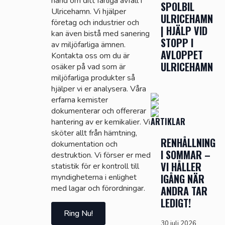
hand om ditt farliga avfall i
SPOLBIL
Ulricehamn. Vi hjälper
ULRICEHAMN
företag och industrier och
| HJÄLP VID
kan även bistå med sanering
STOPP I
av miljöfarliga ämnen.
AVLOPPET
Kontakta oss om du är
ULRICEHAMN
osäker på vad som är
miljöfarliga produkter så
hjälper vi er analysera. Våra
erfarna kemister
dokumenterar och offererar
ARTIKLAR
hantering av er kemikalier. Vi
sköter allt från hämtning,
RENHÅLLNING
dokumentation och
I SOMMAR –
destruktion. Vi förser er med
VI HÅLLER
statistik för er kontroll till
IGÅNG NÄR
myndigheterna i enlighet
med lagar och förordningar.
ANDRA TAR
LEDIGT!
Ring Nu!
30 juli 2026