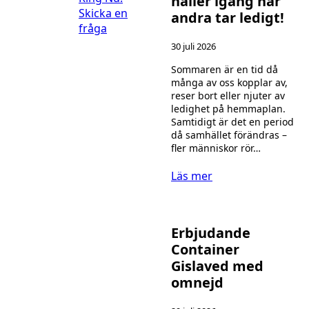
håller igång när
Skicka en
andra tar ledigt!
fråga
30 juli 2026
Sommaren är en tid då
många av oss kopplar av,
reser bort eller njuter av
ledighet på hemmaplan.
Samtidigt är det en period
då samhället förändras –
fler människor rör…
Läs mer
Erbjudande
Container
Gislaved med
omnejd