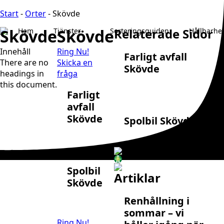
Start
-
Orter
-
Skövde
Skövde
Skövde
Relaterade Sidor
Hem
Tjänster
Sorteringsguiden
Hållbarhe
Innehåll
Ring Nu!
Farligt avfall
There are no
Skicka en
Skövde
headings in
fråga
this document.
Farligt
avfall
Skövde
Spolbil Skövde
Spolbil
Artiklar
Skövde
Renhållning i
sommar – vi
Ring Nu!