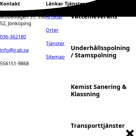
Kontakt
Länkar
Tjänster
Vattenleverans
Möbelvägen 31, 556
Artiklar
52, Jönköping
Orter
036-362180
Tjänster
Underhållsspolning
info@jrab.se
/ Stamspolning
Sitemap
556151-9868
Kemist Sanering &
Klassning
Transporttjänster