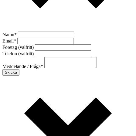
Namn
*
Email
*
Företag (valfritt)
Telefon (valfritt)
Meddelande / Fråga
*
Skicka