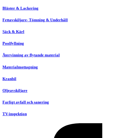
Bläster & Lackering
Fettavskiljare- Tömning & Underhåll
Säck & Kärl
Poolfyllning
Återvinning av flytande material
Materialmottagning
Kranbil
Oljeavskiljare
Farligt avfall och sanering
TV-inspektion