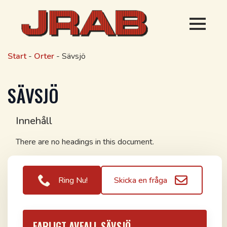
Start
-
Orter
-
Sävsjö
SÄVSJÖ
Innehåll
There are no headings in this document.
Ring Nu!
Skicka en fråga
FARLIGT AVFALL SÄVSJÖ