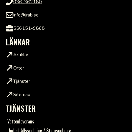
036-362180
info@jrab.se
556151-9868
LÄNKAR
Artiklar
Orter
Tjänster
Sitemap
TJÄNSTER
Vattenleverans
Underhållsspolning / Stamspolning