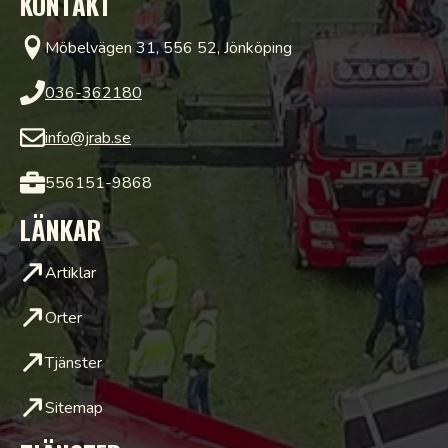
KONTAKT
Möbelvägen 31, 556 52, Jönköping
036-362180
info@jrab.se
556151-9868
LÄNKAR
Artiklar
Orter
Tjänster
Sitemap