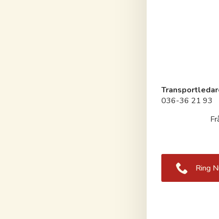
Transportledare
036-36 21 93
Fr
Ring N