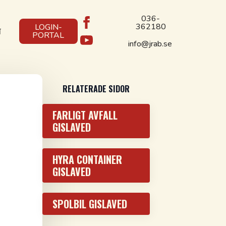
036-
362180
LOGIN-
T
PORTAL
info@jrab.se
RELATERADE SIDOR
FARLIGT AVFALL
GISLAVED
HYRA CONTAINER
GISLAVED
SPOLBIL GISLAVED