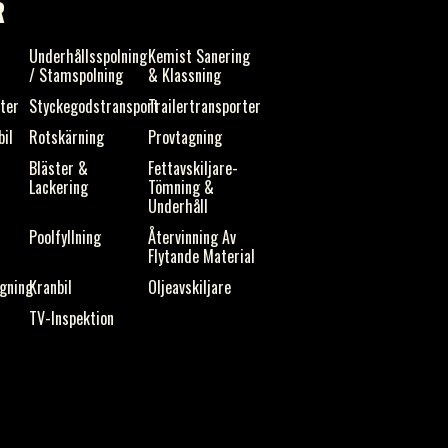
R
s
Underhållsspolning
Kemist Sanering
/ Stamspolning
& Klassning
ster
Styckegodstransport
Trailertransporter
bil
Rotskärning
Provtagning
Bläster &
Fettavskiljare-
Lackering
Tömning &
Underhåll
Poolfyllning
Återvinning Av
Flytande Material
gning
Kranbil
Oljeavskiljare
TV-Inspektion