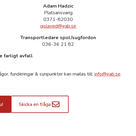
Adam Hadzic
Platsansvarig
0371-82030
gislaved@jrab.se
Transportledare spol/sugfordon
036-36 21 82
 farligt avfall
ågor, funderingar & synpunkter kan mailas till:
info@jrab.se
u!
Skicka en fråga