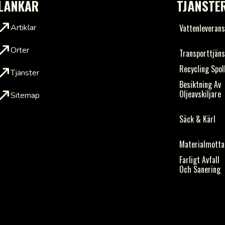
LÄNKAR
TJÄNSTE
Artiklar
Vattenleveran
Orter
Transporttjän
Recycling Spol
Tjänster
Besiktning Av
Oljeavskiljare
Sitemap
Säck & Kärl
Materialmotta
Farligt Avfall
Och Sanering