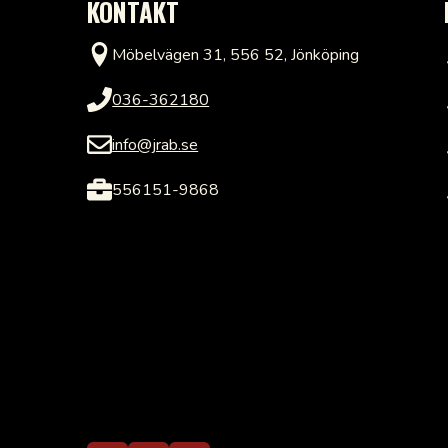
KONTAKT
Möbelvägen 31, 556 52, Jönköping
036-362180
info@jrab.se
556151-9868