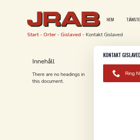
HEM
TJÄNST
Start
-
Orter
-
Gislaved
-
Kontakt Gislaved
KONTAKT GISLAVE
Innehåll
Ring N
There are no headings in
this document.