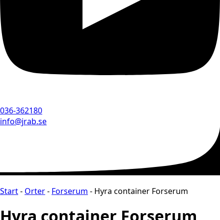
036-362180
info@jrab.se
Start
-
Orter
-
Forserum
-
Hyra container Forserum
Hyra container Forserum