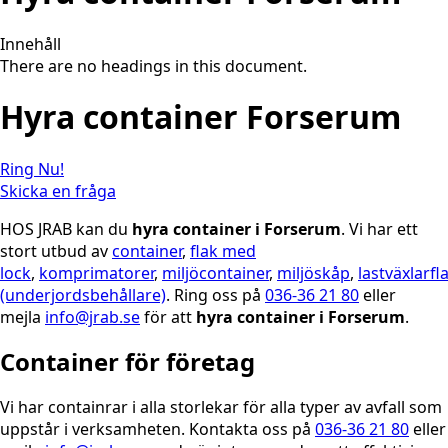
Innehåll
There are no headings in this document.
Hyra container Forserum
Ring Nu!
Skicka en fråga
HOS JRAB kan du
hyra container i Forserum
. Vi har ett
stort utbud av
container
,
flak med
lock
,
komprimatorer
,
miljöcontainer
,
miljöskåp
,
lastväxlarfl
(underjordsbehållare)
. Ring oss på
036-36 21 80
eller
mejla
info@jrab.se
för att
hyra container i Forserum
.
Container för företag
Vi har containrar i alla storlekar för alla typer av avfall som
uppstår i verksamheten. Kontakta oss på
036-36 21 80
eller