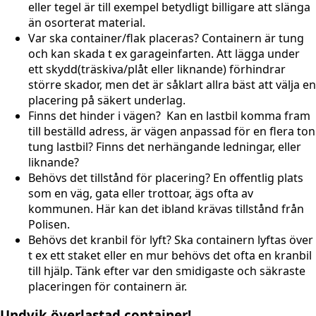
eller tegel är till exempel betydligt billigare att slänga
än osorterat material.
Var ska container/flak placeras? Containern är tung
och kan skada t ex garageinfarten. Att lägga under
ett skydd(träskiva/plåt eller liknande) förhindrar
större skador, men det är såklart allra bäst att välja en
placering på säkert underlag.
Finns det hinder i vägen? Kan en lastbil komma fram
till beställd adress, är vägen anpassad för en flera ton
tung lastbil? Finns det nerhängande ledningar, eller
liknande?
Behövs det tillstånd för placering? En offentlig plats
som en väg, gata eller trottoar, ägs ofta av
kommunen. Här kan det ibland krävas tillstånd från
Polisen.
Behövs det kranbil för lyft? Ska containern lyftas över
t ex ett staket eller en mur behövs det ofta en kranbil
till hjälp. Tänk efter var den smidigaste och säkraste
placeringen för containern är.
Undvik överlastad container!