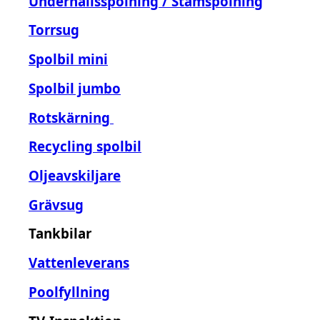
Underhållsspolning / Stamspolning
Torrsug
Spolbil mini
Spolbil jumbo
Rotskärning
Recycling spolbil
Oljeavskiljare
Grävsug
Tankbilar
Vattenleverans
Poolfyllning