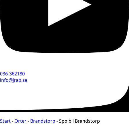
036-362180
info@jrab.se
Start
-
Orter
-
Brandstorp
-
Spolbil Brandstorp