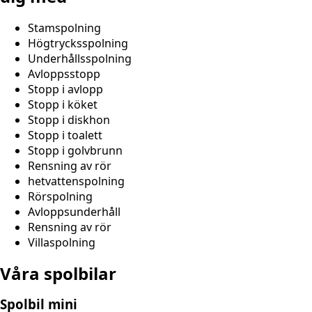
Stamspolning
Högtrycksspolning
Underhållsspolning
Avloppsstopp
Stopp i avlopp
Stopp i köket
Stopp i diskhon
Stopp i toalett
Stopp i golvbrunn
Rensning av rör
hetvattenspolning
Rörspolning
Avloppsunderhåll
Rensning av rör
Villaspolning
Våra spolbilar
Spolbil mini