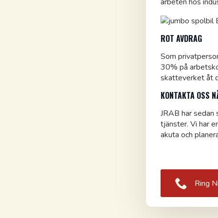
arbeten hos indu
ROT AVDRAG
Som privatperson 
30% på arbetskos
skatteverket åt 
KONTAKTA OSS N
JRAB har sedan s
tjänster. Vi har 
akuta och planer
Ring N