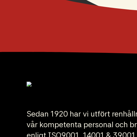
Sedan 1920 har vi utfört renhål
vår kompetenta personal och bred
enligt ISO9001, 14001 & 39001. 