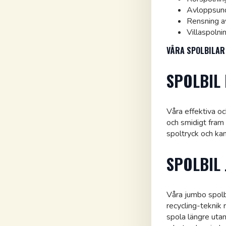
Avloppsund
Rensning a
Villaspolni
VÅRA SPOLBILAR
SPOLBIL 
Våra effektiva o
och smidigt fram
spoltryck och ka
SPOLBIL
Våra jumbo spolb
recycling-teknik 
spola längre uta