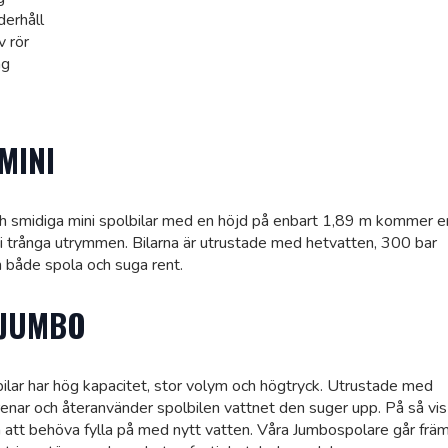
erhåll
v rör
ng
MINI
ch smidiga mini spolbilar med en höjd på enbart 1,89 m kommer e
 i trånga utrymmen. Bilarna är utrustade med hetvatten, 300 bar
n både spola och suga rent.
 JUMBO
ilar har hög kapacitet, stor volym och högtryck. Utrustade med
renar och återanvänder spolbilen vattnet den suger upp. På så vis
n att behöva fylla på med nytt vatten. Våra Jumbospolare går frä