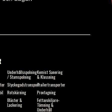
R
s
Underhållsspolning
Kemist Sanering
/ Stamspolning
& Klassning
ster
Styckegodstransport
Trailertransporter
bil
Rotskärning
Provtagning
Bläster &
Fettavskiljare-
Lackering
Tömning &
Underhåll