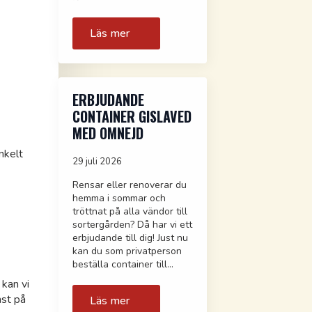
Läs mer
ERBJUDANDE
CONTAINER GISLAVED
MED OMNEJD
nkelt
29 juli 2026
Rensar eller renoverar du
hemma i sommar och
tröttnat på alla vändor till
sortergården? Då har vi ett
erbjudande till dig! Just nu
kan du som privatperson
beställa container till…
 kan vi
mst på
Läs mer