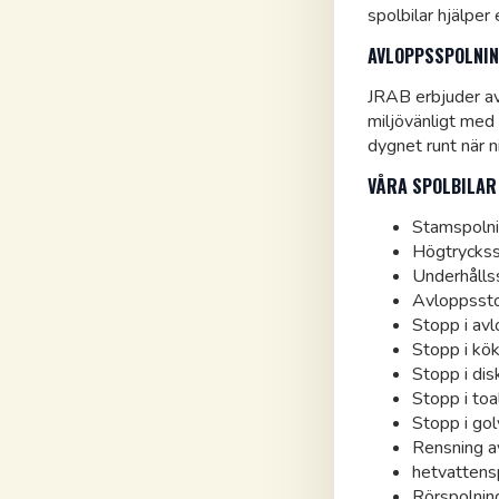
spolbilar hjälper
AVLOPPSSPOLNI
JRAB erbjuder avl
miljövänligt med
dygnet runt när 
VÅRA SPOLBILAR
Stamspoln
Högtryckss
Underhålls
Avloppsst
Stopp i av
Stopp i kö
Stopp i di
Stopp i toa
Stopp i go
Rensning a
hetvattens
Rörspolnin