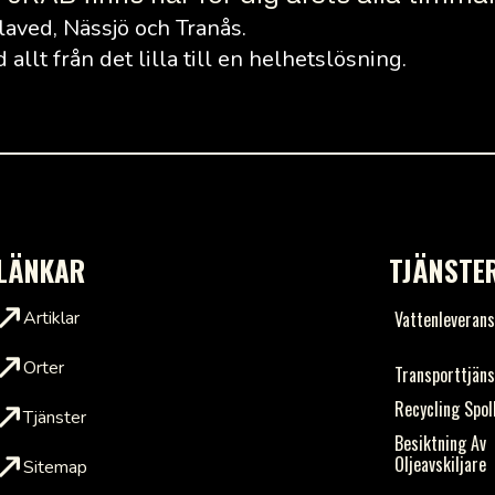
laved, Nässjö och Tranås.
allt från det lilla till en helhetslösning.
LÄNKAR
TJÄNSTE
Artiklar
Vattenleveran
Orter
Transporttjän
Recycling Spol
Tjänster
Besiktning Av
Oljeavskiljare
Sitemap