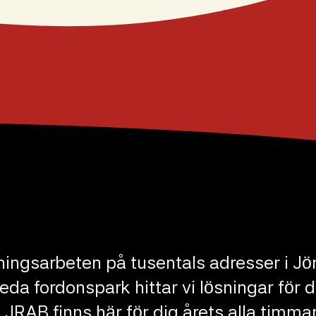
lningsarbeten på tusentals adresser i 
a fordonspark hittar vi lösningar för di
JRAB finns här för dig årets alla timma