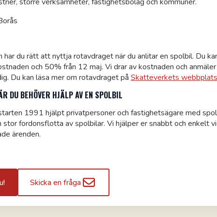
strier, större verksamheter, fastighetsbolag och kommuner.
har du rätt att nyttja rotavdraget när du anlitar en spolbil. Du ka
tnaden och 50% från 12 maj. Vi drar av kostnaden och anmäler d
dig. Du kan läsa mer om rotavdraget på
Skatteverkets webbplat
ÄR DU BEHÖVER HJÄLP AV EN SPOLBIL
tarten 1991 hjälpt privatpersoner och fastighetsägare med spol
en stor fordonsflotta av spolbilar. Vi hjälper er snabbt och enkelt 
ade ärenden.
u!
Skicka en fråga