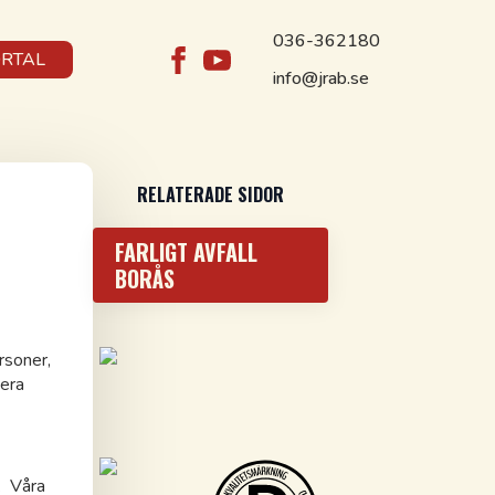
036-362180
ORTAL
info@jrab.se
RELATERADE SIDOR
FARLIGT AVFALL
BORÅS
rsoner,
tera
. Våra