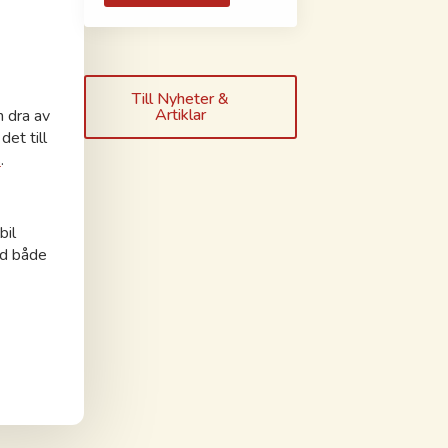
Till Nyheter &
Artiklar
n dra av
et till
s
.
bil
vid både