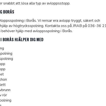
 er snabbt att lösa alla typ av avloppsstopp.
NG BORÅS
oppsspolning i Borås. Vi rensar era avlopp tryggt, säkert och
 hjälp av högtrycksspolning. Kontakta oss på JRAB på 036-36 2
ni behöver hjälp med avloppsspolning i Borås.
 I BORÅS HJÄLPER DIG MED
ing
polning
spolning
opp
lopp
ket
skhon
lett
lvbrunn
v rör
polning
g