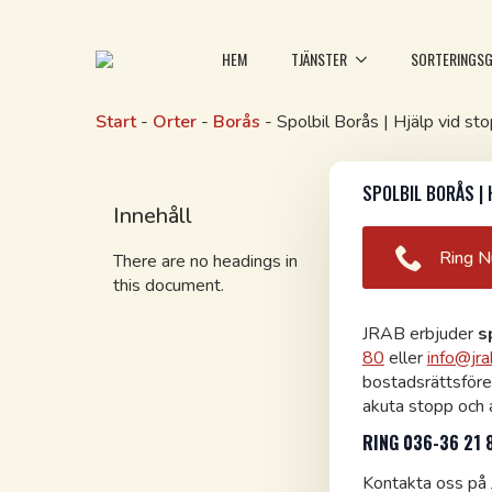
HEM
TJÄNSTER
SORTERINGSG
Start
-
Orter
-
Borås
-
Spolbil Borås | Hjälp vid st
SPOLBIL BORÅS | 
Innehåll
Ring N
There are no headings in
this document.
JRAB erbjuder
s
80
eller
info@jra
bostadsrättsföre
akuta stopp och a
RING 036-36 21 
Kontakta oss på 