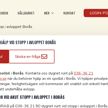
UIDEN
HÅLLBARHET
MER
KONTAKT
LOGIN-P
opp i avloppet Borås
HJÄLP VID STOPP I AVLOPPET BORÅS
u!
Skicka en fråga
polbil
i
Borås
. Kontakta oss dygnet runt på
036-36 21
b.se
när du behöver hjälp av en spolbil i Borås. Vi hjälper privatpe
ningar, fastighetsägare och kommuner att snabbt och enkelt han
tt underhålla avlopp.
80 VID AKUT STOPP I AVLOPPET I BORÅS
JRAB på 036-36 21 80 dygnet runt vid stopp i avloppet i Borås