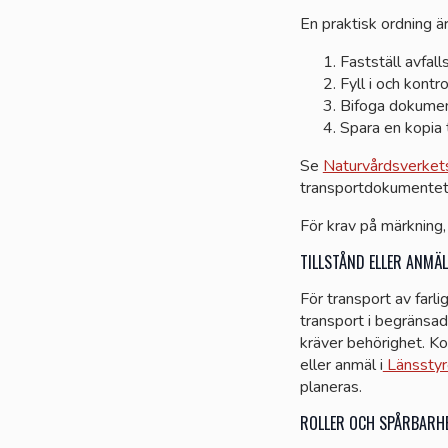
En praktisk ordning ä
Fastställ avfal
Fyll i och kontr
Bifoga dokument
Spara en kopia 
Se
Naturvårdsverkets
transportdokumentet s
För krav på märkning,
TILLSTÅND ELLER ANMÄ
För transport av farli
transport i begränsa
kräver behörighet. K
eller anmäl i
Länsstyre
planeras.
ROLLER OCH SPÅRBARH