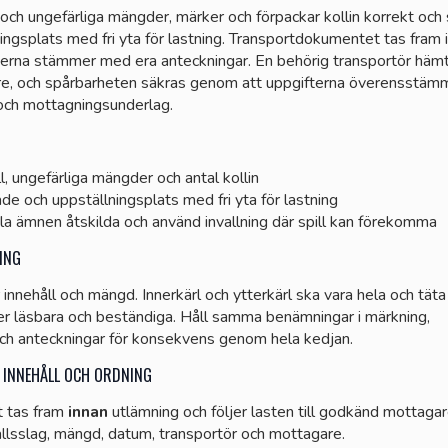
l och ungefärliga mängder, märker och förpackar kollin korrekt och
ingsplats med fri yta för lastning. Transportdokumentet tas fram 
terna stämmer med era anteckningar. En behörig transportör hämt
re, och spårbarheten säkras genom att uppgifterna överensstämm
och mottagningsunderlag.
l, ungefärliga mängder och antal kollin
räde och uppställningsplats med fri yta för lastning
la ämnen åtskilda och använd invallning där spill kan förekomma
ING
 innehåll och mängd. Innerkärl och ytterkärl ska vara hela och täta
er läsbara och beständiga. Håll samma benämningar i märkning,
h anteckningar för konsekvens genom hela kedjan.
INNEHÅLL OCH ORDNING
 tas fram
innan
utlämning och följer lasten till godkänd mottaga
allsslag, mängd, datum, transportör och mottagare.