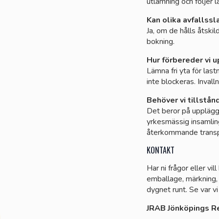
utlämning och följer 
Kan olika avfallss
Ja, om de hålls åtski
bokning.
Hur förbereder vi 
Lämna fri yta för last
inte blockeras. Invalln
Behöver vi tillstån
Det beror på upplägg
yrkesmässig insamling
återkommande transp
KONTAKT
Har ni frågor eller vi
emballage, märkning, 
dygnet runt. Se var vi
JRAB Jönköpings R