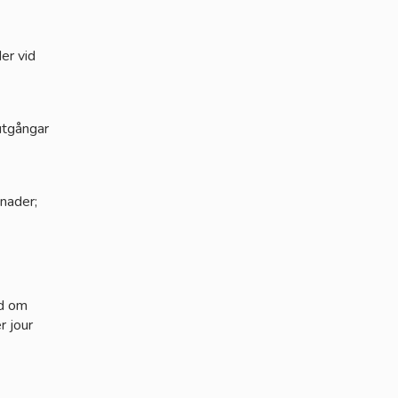
er vid
dutgångar
nader;
ed om
r jour