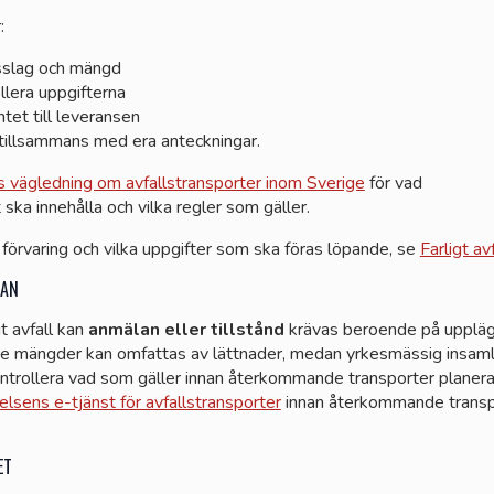
r:
lsslag och mängd
ollera uppgifterna
et till leveransen
tillsammans med era anteckningar.
 vägledning om avfallstransporter inom Sverige
för vad
ka innehålla och vilka regler som gäller.
 förvaring och vilka uppgifter som ska föras löpande, se
Farligt avf
LAN
gt avfall kan
anmälan eller tillstånd
krävas beroende på upplä
de mängder kan omfattas av lättnader, medan yrkesmässig insaml
ontrollera vad som gäller innan återkommande transporter planer
lsens e-tjänst för avfallstransporter
innan återkommande transp
ET