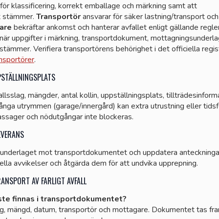
för klassificering, korrekt emballage och märkning samt att
t stämmer.
Transportör
ansvarar för säker lastning/transport och
are
bekräftar ankomst och hanterar avfallet enligt gällande regler
när uppgifter i märkning, transportdokument, mottagningsunderla
tämmer. Verifiera transportörens behörighet i det officiella regis
ansportörer
.
STÄLLNINGSPLATS
lsslag, mängder, antal kollin, uppställningsplats, tillträdesinform
ånga utrymmen (garage/innergård) kan extra utrustning eller tids
passager och nödutgångar inte blockeras.
EVERANS
underlaget mot transportdokumentet och uppdatera anteckninga
la avvikelser och åtgärda dem för att undvika upprepning.
ANSPORT AV FARLIGT AVFALL
ste finnas i transportdokumentet?
ag, mängd, datum, transportör och mottagare. Dokumentet tas fra