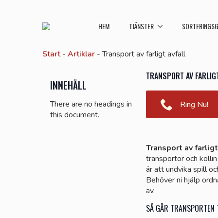
HEM
TJÄNSTER
SORTERINGSG
Start
-
Artiklar
-
Transport av farligt avfall
TRANSPORT AV FARLIGT
INNEHÅLL
There are no headings in
Ring Nu!
this document.
Transport av farligt
transportör och kolli
är att undvika spill o
Behöver ni hjälp ordn
av.
SÅ GÅR TRANSPORTEN T