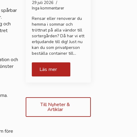
29 juli 2026
Inga kommentarer
 spårbar
.
Rensar eller renoverar du
g och
hemma i sommar och
tret
tröttnat på alla vändor till
sortergården? Då har vi ett
erbjudande till dig! Just nu
kan du som privatperson
beställa container till…
ation och
fönster
Läs mer
rna.
Till Nyheter &
Artiklar
m före