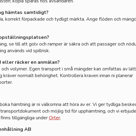
lasten; kopia sparas hos avsändaren.
lag hämtas samtidigt?
lda, korrekt förpackade och tydligt märkta. Ange flöden och mängd
uppställningsplatsen?
ning, se till att golv och ramper är säkra och att passager och nö
ing används vid spillrisk.
d eller räcker en anmälan?
 och volymer. Egen transport i små mängder kan omfattas av lätt
 kräver normalt behörighet. Kontrollera kraven innan ni planerar
orter.
ll boka hämtning är ni välkomna att höra av er. Vi ger tydliga besk
transportdokument och möjlig tid för upphämtning, och vi erbjude
 finns tillgängliga under
Orter
.
enhållning AB