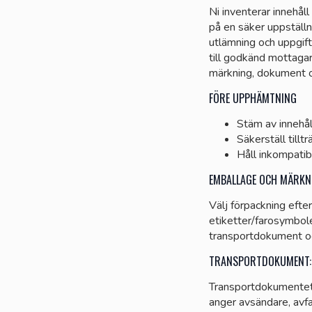
Ni inventerar innehål
på en säker uppställn
utlämning och uppgif
till godkänd mottaga
märkning, dokument 
FÖRE UPPHÄMTNING
Stäm av innehål
Säkerställ tillt
Håll inkompatib
EMBALLAGE OCH MÄRKN
Välj förpackning efter
etiketter/farosymbol
transportdokument oc
TRANSPORTDOKUMENT: 
Transportdokumentet
anger avsändare, avf