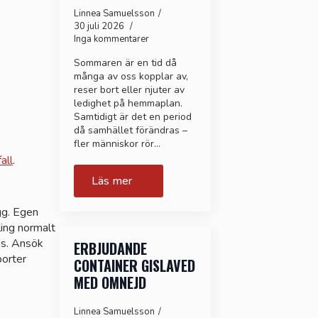
Linnea Samuelsson
30 juli 2026
Inga kommentarer
Sommaren är en tid då
många av oss kopplar av,
reser bort eller njuter av
ledighet på hemmaplan.
Samtidigt är det en period
då samhället förändras –
fler människor rör…
all
.
Läs mer
gg. Egen
ing normalt
as. Ansök
ERBJUDANDE
orter
CONTAINER GISLAVED
MED OMNEJD
Linnea Samuelsson