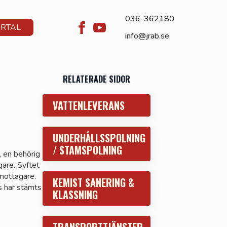
036-362180
ORTAL
info@jrab.se
RELATERADE SIDOR
VATTENLEVERANS
UNDERHÅLLSSPOLNING
/ STAMSPOLNING
, en behörig
gare. Syftet
 mottagare.
KEMIST SANERING &
s har stämts
KLASSNING