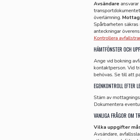
Avsändare
ansvarar 
transportdokumente
överlämning.
Mottag
Spårbarheten säkras 
anteckningar överenss
Kontrollera avfallstr
HÄMTFÖNSTER OCH UPP
Ange vid bokning avfal
kontaktperson. Vid tr
behövas. Se till att 
EGENKONTROLL EFTER L
Stäm av mottagnings
Dokumentera eventuel
VANLIGA FRÅGOR OM TR
Vilka uppgifter må
Avsändare, avfallssl