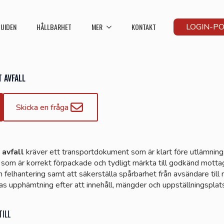
UIDEN
HÅLLBARHET
MER
KONTAKT
LOGIN-P
 AVFALL
Skicka en fråga
 avfall
kräver ett transportdokument som är klart före utlämning
n som är korrekt förpackade och tydligt märkta till godkänd motta
ch felhantering samt att säkerställa spårbarhet från avsändare till
as upphämtning efter att innehåll, mängder och uppställningsplat
ILL