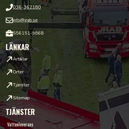
036-362180
info@jrab.se
556151-9868
LÄNKAR
Artiklar
Orter
Tjänster
Sitemap
TJÄNSTER
Vattenleverans