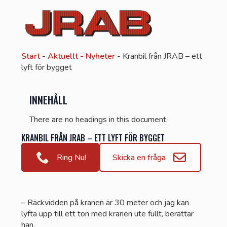
Start
-
Aktuellt - Nyheter
-
Kranbil från JRAB – ett
lyft för bygget
INNEHÅLL
There are no headings in this document.
KRANBIL FRÅN JRAB – ETT LYFT FÖR BYGGET
Ring Nu!
Skicka en fråga
– Räckvidden på kranen är 30 meter och jag kan
lyfta upp till ett ton med kranen ute fullt, berättar
han.