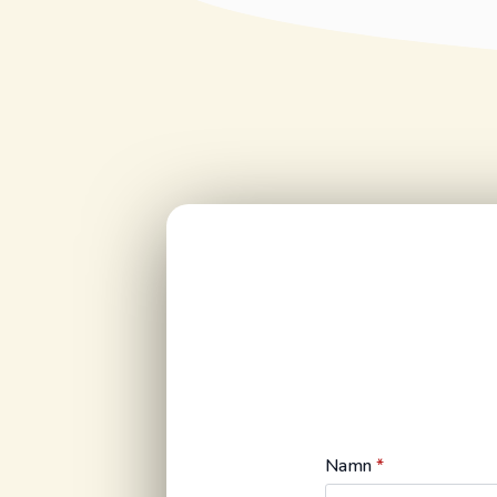
Namn
*