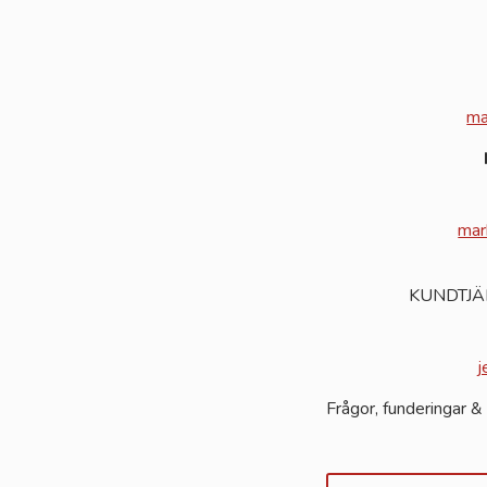
ma
mar
KUNDTJÄ
j
Frågor, funderingar & 