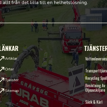
allt från det lilla till en helhetslösning.
LÄNKAR
TJÄNSTE
Artiklar
Vattenleveran
Orter
Transporttjän
Recycling Spol
Tjänster
Besiktning Av
Oljeavskiljare
Sitemap
Säck & Kärl