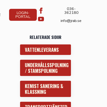
036-
362180
LOGIN-
T
PORTAL
info@jrab.se
RELATERADE SIDOR
VATTENLEVERANS
UNDERHÅLLSSPOLNING
/ STAMSPOLNING
KEMIST SANERING &
KLASSNING