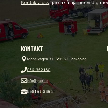
Kontakta oss
gärna så hjälper vi dig med 
KONTAKT
Möbelvägen 31, 556 52, Jönköping
036-362180
info@jrab.se
556151-9868