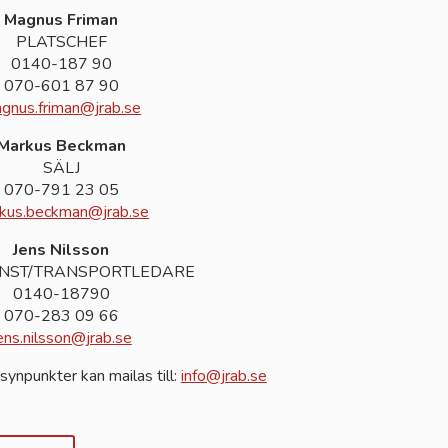
Magnus Friman
PLATSCHEF
0140-187 90
070-601 87 90
gnus.friman@jrab.se
Markus Beckman
SÄLJ
070-791 23 05
kus.beckman@jrab.se
Jens Nilsson
NST/TRANSPORTLEDARE
0140-18790
070-283 09 66
ens.nilsson@jrab.se
synpunkter kan mailas till:
info@jrab.se