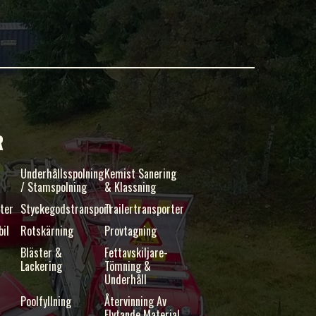
R
s
Underhållsspolning
Kemist Sanering
/ Stamspolning
& Klassning
ster
Styckegodstransport
Trailertransporter
bil
Rotskärning
Provtagning
Bläster &
Fettavskiljare-
Lackering
Tömning &
Underhåll
Poolfyllning
Återvinning Av
Flytande Material