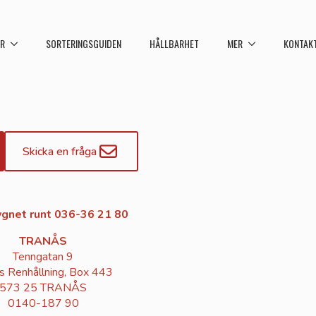
ER
SORTERINGSGUIDEN
HÅLLBARHET
MER
KONTAK
Skicka en fråga
gnet runt 036-36 21 80
TRANÅS
Tenngatan 9
s Renhållning, Box 443
573 25 TRANÅS
0140-187 90