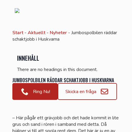
Start
-
Aktuellt - Nyheter
-
Jumbospolbilen räddar
schaktjobb i Huskvarna
INNEHÅLL
There are no headings in this document.
JUMBOSPOLBILEN RÄDDAR SCHAKTJOBB I HUSKVARNA
Ring Nu!
Skicka en fråga
– Här pågår ett grävjobb och det hade kommit in lite
grus och sand i rören i samband med detta. Då
hjälper vi till att spola rent dem. Det här är ju en av