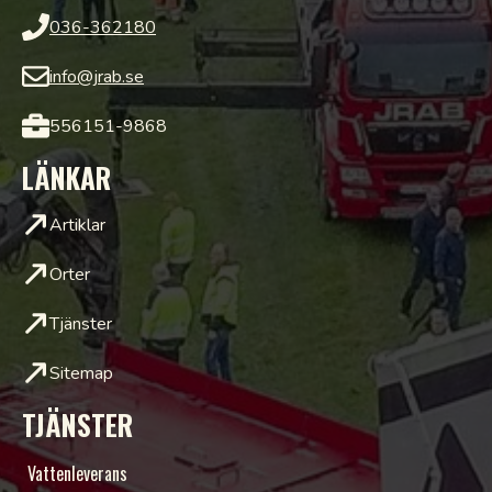
036-362180
info@jrab.se
556151-9868
LÄNKAR
Artiklar
Orter
Tjänster
Sitemap
TJÄNSTER
Vattenleverans