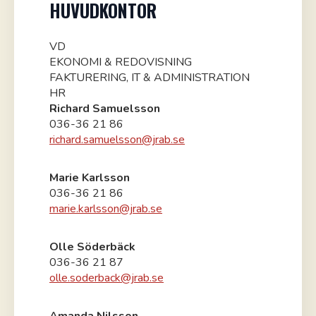
HUVUDKONTOR
VD
EKONOMI & REDOVISNING
FAKTURERING, IT & ADMINISTRATION
HR
Richard Samuelsson
036-36 21 86
richard.samuelsson@jrab.se
Marie Karlsson
036-36 21 86
marie.karlsson@jrab.se
Olle Söderbäck
036-36 21 87
olle.soderback@jrab.se