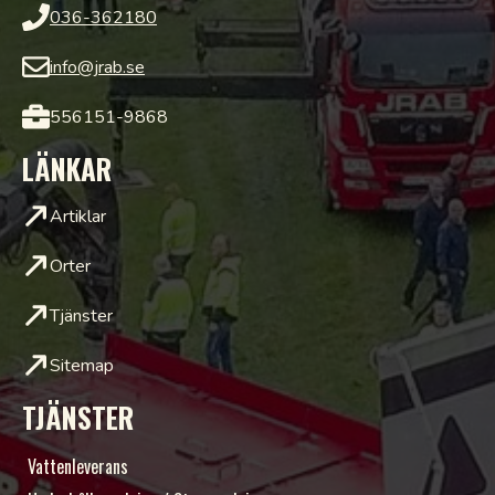
036-362180
info@jrab.se
556151-9868
LÄNKAR
Artiklar
Orter
Tjänster
Sitemap
TJÄNSTER
Vattenleverans