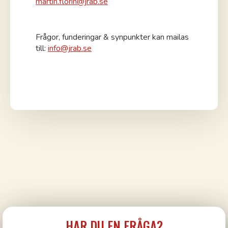
martin.florin@jrab.se
Frågor, funderingar & synpunkter kan mailas
till:
info@jrab.se
HAR DU EN FRÅGA?