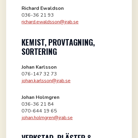
Richard Ewaldson
036-36 21 93
richard.ewaldsson@jrab.se
KEMIST, PROVTAGNING,
SORTERING
Johan Karlsson
076-147 32 73
johan.karlsson@jrab.se
Johan Holmgren
036-36 21 84
070-644 19 65
johan.holmgren@jrab.se
VERKSTAD, BLÄSTER &