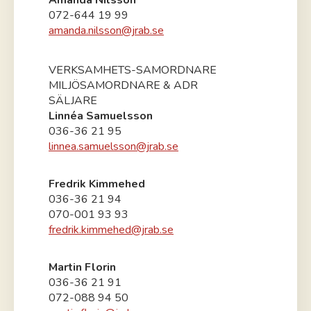
Amanda Nilsson
072-644 19 99
amanda.nilsson@jrab.se
VERKSAMHETS-SAMORDNARE
MILJÖSAMORDNARE & ADR
SÄLJARE
Linnéa Samuelsson
036-36 21 95
linnea.samuelsson@jrab.se
Fredrik Kimmehed
036-36 21 94
070-001 93 93
fredrik.kimmehed@jrab.se
Martin Florin
036-36 21 91
072-088 94 50