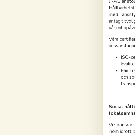
JRAB är stol
Hållbarhetsl
med Länsstyr
antagit tydl
vår miljöpåv
Våra certifie
ansvarstaga
ISO-cer
kvalite
Fair T
och soc
transp
Social håll
lokalsamhä
Vi sponsrar
inom idrott,