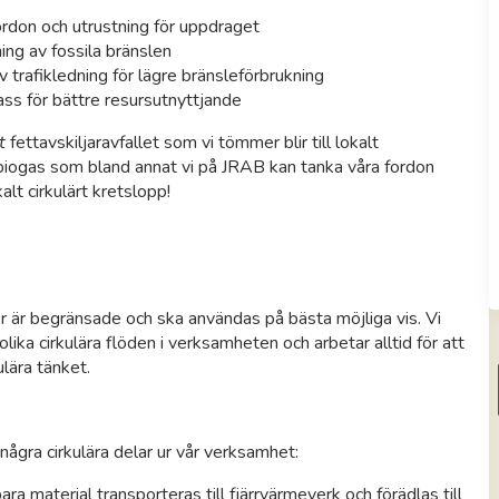
ordon och utrustning för uppdraget
ing av fossila bränslen
v trafikledning för lägre bränsleförbrukning
ass för bättre resursutnyttjande
t
fettavskiljaravfallet som vi tömmer blir till lokalt
biogas som bland annat vi på JRAB kan tanka våra fordon
alt cirkulärt kretslopp!
t
r är begränsade och ska användas på bästa möjliga vis. Vi
 olika cirkulära flöden i verksamheten och arbetar alltid för att
kulära tänket.
ågra cirkulära delar ur vår verksamhet:
ra material transporteras till fjärrvärmeverk och förädlas till