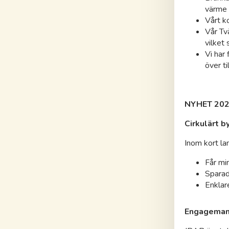
värme 
Vårt k
Vår Tv
vilket 
Vi har
över ti
NYHET 20
Cirkulärt 
Inom kort la
Får mi
Sparad
Enklar
Engagemang