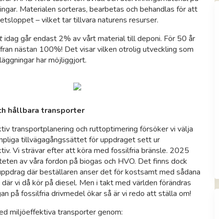
ingar. Materialen sorteras, bearbetas och behandlas för att
retsloppet – vilket tar tillvara naturens resurser.
t
idag går endast 2% av vårt material till deponi. För 50 år
ffran nästan 100%! Det visar vilken otrolig utveckling som
läggningar har möjliggjort.
ch hållbara transporter
iv transportplanering och ruttoptimering försöker vi välja
pliga tillvägagångssättet för uppdraget sett ur
tiv. Vi strävar efter att köra med fossilfria bränsle. 2025
teten av våra fordon på biogas och HVO. Det finns dock
uppdrag där beställaren anser det för kostsamt med sådana
 där vi då kör på diesel. Men i takt med världen förändras
an på fossilfria drivmedel ökar så är vi redo att ställa om!
ed miljöeffektiva transporter genom: