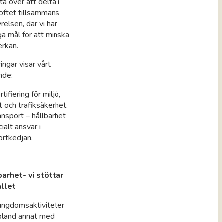
ta över att delta i
öftet tillsammans
elsen, där vi har
iga mål för att minska
erkan.
ringar visar vårt
nde:
tifiering för miljö,
t och trafiksäkerhet.
ransport – hållbarhet
ialt ansvar i
ortkedjan.
barhet- vi stöttar
llet
 ungdomsaktiviteter
 bland annat med