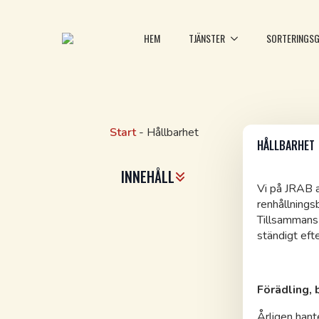
HEM
TJÄNSTER
SORTERINGSG
Start
-
Hållbarhet
HÅLLBARHET
INNEHÅLL
Vi på JRAB a
renhållningsb
Tillsammans 
ständigt efte
Förädling, 
Årligen hant