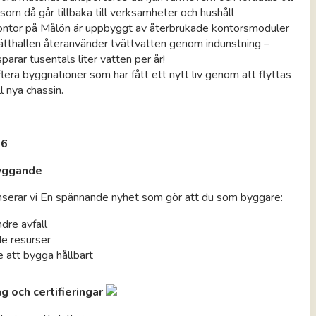
som då går tillbaka till verksamheter och hushåll
ontor på Målön är uppbyggt av återbrukade kontorsmoduler
ätthallen återanvänder tvättvatten genom indunstning –
sparar tusentals liter vatten per år!
 flera byggnationer som har fått ett nytt liv genom att flyttas
ll nya chassin.
26
byggande
nserar vi En spännande nyhet som gör att du som byggare:
ndre avfall
e resurser
e att bygga hållbart
 och certifieringar