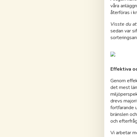
våra anläggn
återföras i k
Visste du at
sedan var si
sorteringsan
Effektiva o
Genom effekt
det mest läm
miljöperspek
drevs majori
fortfarande 
bränslen och
och efterfråg
Vi arbetar m