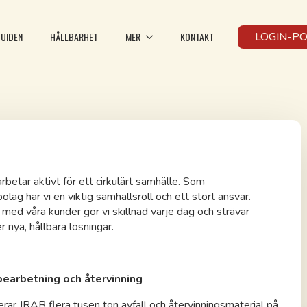
UIDEN
HÅLLBARHET
MER
KONTAKT
LOGIN-P
rbetar aktivt för ett cirkulärt samhälle. Som
olag har vi en viktig samhällsroll och ett stort ansvar.
med våra kunder gör vi skillnad varje dag och strävar
r nya, hållbara lösningar.
bearbetning och återvinning
erar JRAB flera tusen ton avfall och återvinningsmaterial på