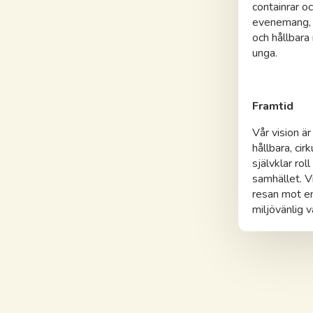
containrar oc
evenemang, f
och hållbara 
unga.
Framtid
Vår vision är
hållbara, cir
självklar roll
samhället. V
resan mot en
miljövänlig v