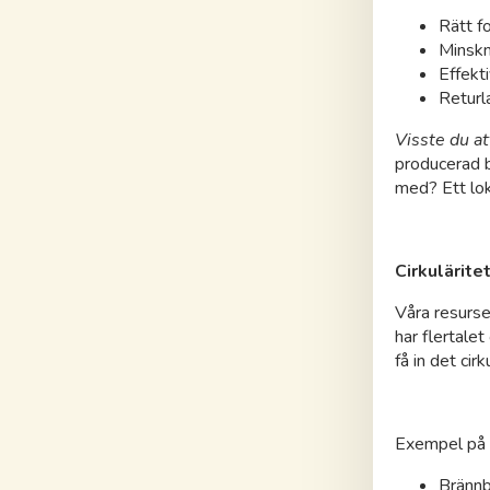
Rätt f
Minskn
Effekti
Returl
Visste du at
producerad 
med? Ett lok
Cirkulärite
Våra resurse
har flertalet
få in det cir
Exempel på n
Brännba