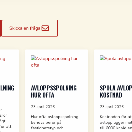
Skicka en fråga
LNING
AVLOPPSSPOLNING
SPOLA AVLO
HUR OFTA
KOSTNAD
23 april 2026
23 april 2026
är
srör
Hur ofta avloppsspolning
Kostnaden för at
ögt
behövs beror på
avlopp ligger me
ör att
fastighetstyp och
till 6000 kr vid 