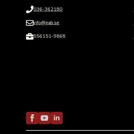
036-362180
info@jrab.se
556151-9868