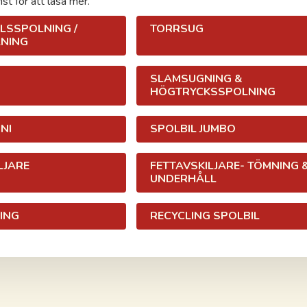
nst för att läsa mer.
LSSPOLNING /
TORRSUG
NING
SLAMSUGNING &
HÖGTRYCKSSPOLNING
NI
SPOLBIL JUMBO
LJARE
FETTAVSKILJARE- TÖMNING 
UNDERHÅLL
ING
RECYCLING SPOLBIL