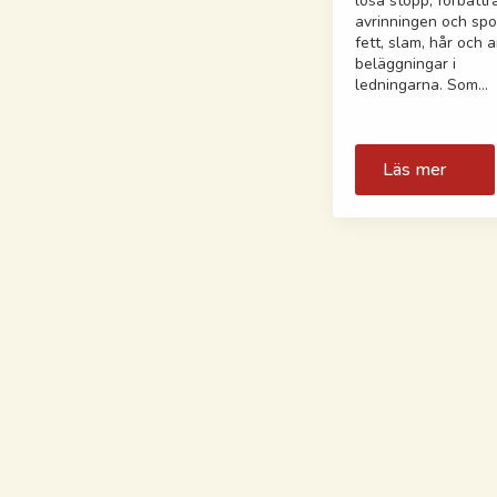
lösa stopp, förbättr
avrinningen och spo
fett, slam, hår och 
beläggningar i
ledningarna. Som…
Läs mer