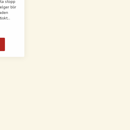
uta stopp
elger blir
naden
tiskt…