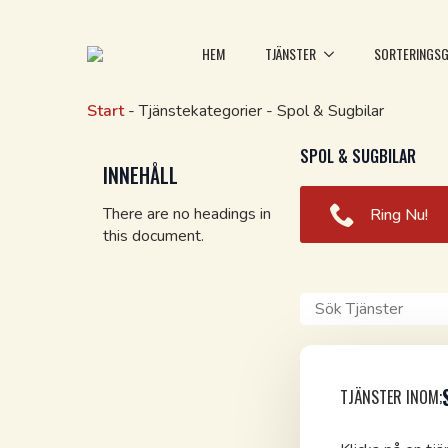
HEM
TJÄNSTER
SORTERINGSG
Start
-
Tjänstekategorier
-
Spol & Sugbilar
SPOL & SUGBILAR
INNEHÅLL
There are no headings in
Ring Nu!
this document.
Sök
TJÄNSTER INOM;