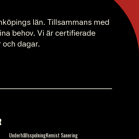
Jönköpings län. Tillsammans med
na behov. Vi är certifierade
r och dagar.
R
s
Underhållsspolning
Kemist Sanering