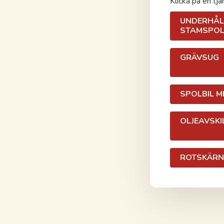
Klicka på en tjä
UNDERHÅL
STAMSPOL
GRÄVSUG
SPOLBIL MI
OLJEAVSKI
ROTSKÄRN