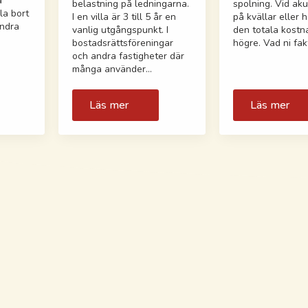
a
belastning på ledningarna.
spolning. Vid ak
la bort
I en villa är 3 till 5 år en
på kvällar eller h
andra
vanlig utgångspunkt. I
den totala kost
bostadsrättsföreningar
högre. Vad ni fak
och andra fastigheter där
många använder…
Läs mer
Läs mer