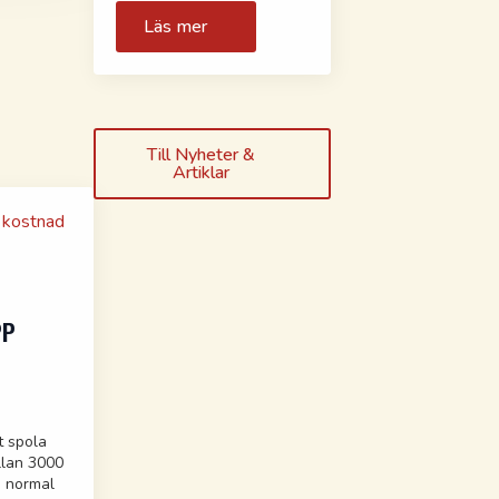
Läs mer
Till Nyheter &
Artiklar
PP
t spola
llan 3000
en normal