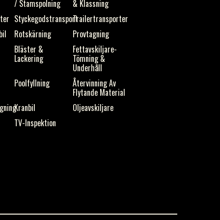
/ Stamspolning
& Klassning
ster
Styckegodstransport
Trailertransporter
bil
Rotskärning
Provtagning
Bläster &
Fettavskiljare-
Lackering
Tömning &
Underhåll
Poolfyllning
Återvinning Av
Flytande Material
gning
Kranbil
Oljeavskiljare
TV-Inspektion