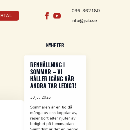
036-362180
ORTAL
info@jrab.se
NYHETER
RENHÅLLNING I
SOMMAR – VI
HÅLLER IGÅNG NÄR
ANDRA TAR LEDIGT!
30 juli 2026
Sommaren är en tid då
många av oss kopplar av,
reser bort eller njuter av
ledighet på hemmaplan.
Samtidigt är det en period